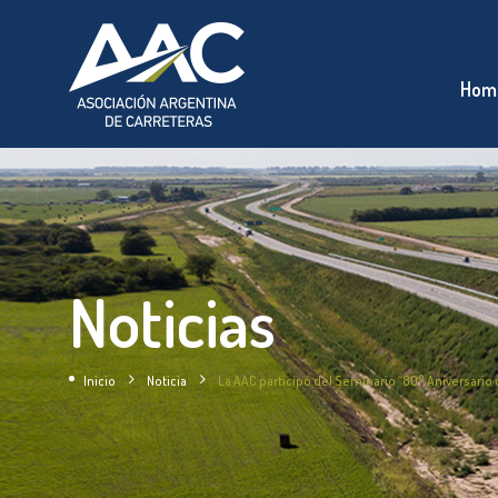
Hom
Noticias
Inicio
Noticia
La AAC participó del Seminario “80° Aniversario