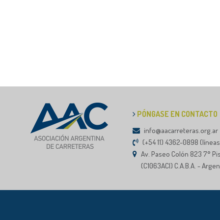
PÓNGASE EN CONTACTO
info@aacarreteras.org.ar
(+54 11) 4362-0898 (líneas
Av. Paseo Colón 823 7° Pi
(C1063ACI) C.A.B.A. - Argen